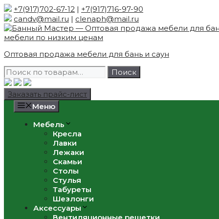
Skip
+7(917)702-67-12
|
+7(917)716-97-90
to
candv@mail.ru
|
clenaph@mail.ru
content
Оптовая продажа мебели для бань и саун
Искать:
Поиск
Заказать прайс-лист
Меню
Мебель
Кресла
Лавки
Лежаки
Скамьи
Столы
Стулья
Табуреты
Шезлонги
Аксессуары
Вентиляционные решетки