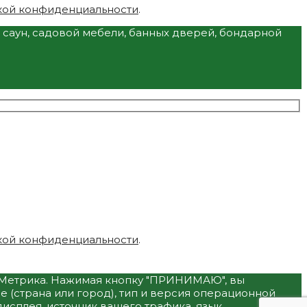
кой конфиденциальности
.
и саун, садовой мебели, банных дверей, бондарной
кой конфиденциальности
.
с.Метрика. Нажимая кнопку "ПРИНИМАЮ", вы
 (страна или город), тип и версия операционной
дисплея, источник вашего трафика, язык