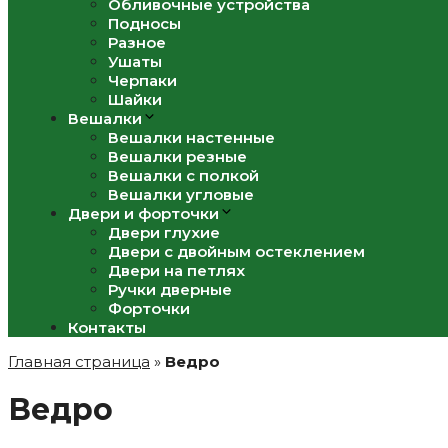
Обливочные устройства
Подносы
Разное
Ушаты
Черпаки
Шайки
Вешалки
Вешалки настенные
Вешалки резные
Вешалки с полкой
Вешалки угловые
Двери и форточки
Двери глухие
Двери с двойным остеклением
Двери на петлях
Ручки дверные
Форточки
Контакты
Главная страница
»
Ведро
Ведро