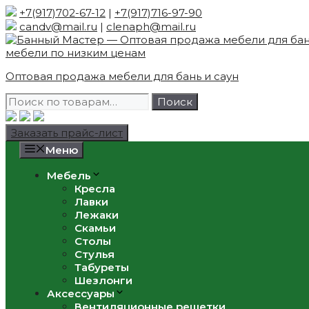
Skip
+7(917)702-67-12
|
+7(917)716-97-90
to
candv@mail.ru
|
clenaph@mail.ru
content
Оптовая продажа мебели для бань и саун
Искать:
Поиск
Заказать прайс-лист
Меню
Мебель
Кресла
Лавки
Лежаки
Скамьи
Столы
Стулья
Табуреты
Шезлонги
Аксессуары
Вентиляционные решетки