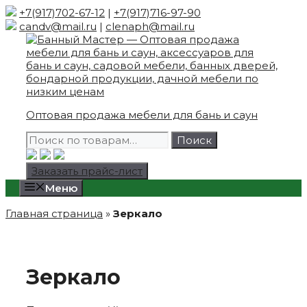
Skip
+7(917)702-67-12
|
+7(917)716-97-90
to
candv@mail.ru
|
clenaph@mail.ru
content
Оптовая продажа мебели для бань и саун
Искать:
Поиск
Заказать прайс-лист
Меню
Главная страница
»
Зеркало
Зеркало