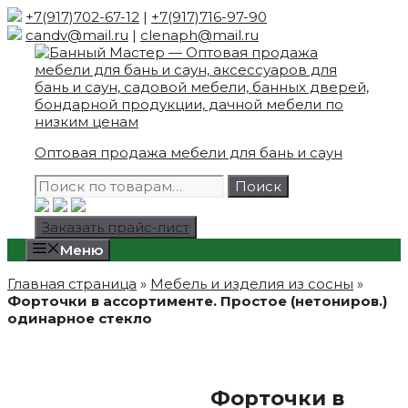
Skip
+7(917)702-67-12
|
+7(917)716-97-90
to
candv@mail.ru
|
clenaph@mail.ru
content
Оптовая продажа мебели для бань и саун
Искать:
Поиск
Заказать прайс-лист
Меню
Главная страница
»
Мебель и изделия из сосны
»
Форточки в ассортименте. Простое (нетониров.)
одинарное стекло
Форточки в