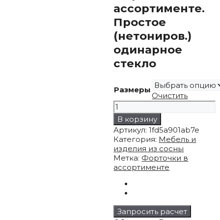
ассортименте.
Простое
(нетониров.)
одинарное
стекло
Размеры
Очистить
Количество
товара
В корзину
Форточки
Артикул:
1fd5a901ab7e
в
Категория:
Мебель и
ассортименте.
изделия из сосны
Простое
Метка:
Форточки в
(нетониров.)
ассортименте
одинарное
стекло
Запросить расчет