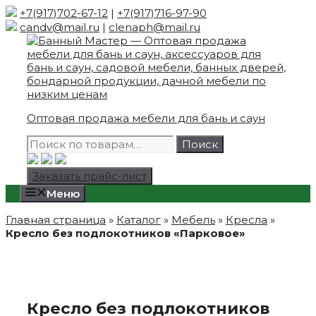
Skip
+7(917)702-67-12
|
+7(917)716-97-90
to
candv@mail.ru
|
clenaph@mail.ru
content
Оптовая продажа мебели для бань и саун
Искать:
Поиск
Заказать прайс-лист
Меню
Главная страница
»
Каталог
»
Мебель
»
Кресла
»
Кресло без подлокотников «Парковое»
Кресло без подлокотников