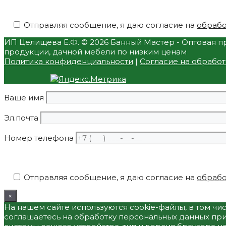
Отправляя сообщение, я даю согласие на
обрабо
ИП Целищева Е.Ф.
© 2026 Банный Мастер - Оптовая пр
продукции, дачной мебели по низким ценам
Политика конфиденциальности
|
Согласие на обрабо
Ваше имя
Эл.почта
Номер телефона
Отправляя сообщение, я даю согласие на
обрабо
×
На нашем сайте используются cookie-файлы, в том ч
соглашаетесь на обработку персональных данных при