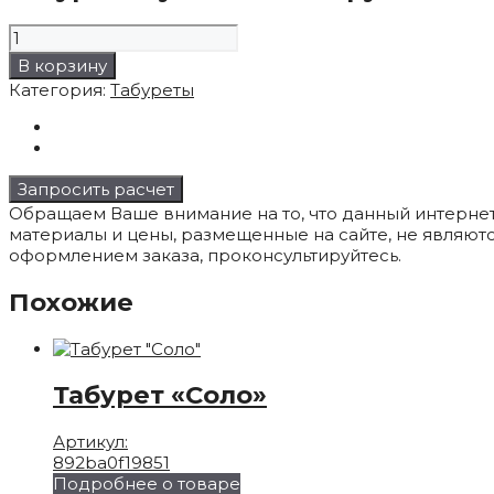
Количество
товара
В корзину
Табурет
Категория:
Табуреты
"Купеческий"
круглый
Запросить расчет
Обращаем Ваше внимание на то, что данный интерне
материалы и цены, размещенные на сайте, не являют
оформлением заказа, проконсультируйтесь.
Похожие
Табурет «Соло»
Артикул:
892ba0f19851
Подробнее о товаре