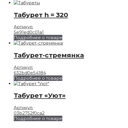
Табурет h = 320
Артикул:
5e91ed0c01a1
Подробнее о товаре
Табурет-стремянка
Артикул:
632bd0e54184
Подробнее о товаре
Табурет «Уют»
Артикул:
03b2752f0ca2
Подробнее о товаре