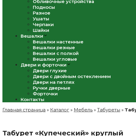
Обливочные устройства
Подносы
Разное
Ушаты
Черпаки
Шайки
Вешалки
Вешалки настенные
Вешалки резные
Вешалки с полкой
Вешалки угловые
Двери и форточки
Двери глухие
Двери с двойным остеклением
Двери на петлях
Ручки дверные
Форточки
Контакты
Главная страница
»
Каталог
»
Мебель
»
Табуреты
»
Таб
Табурет «Купеческий» круглый