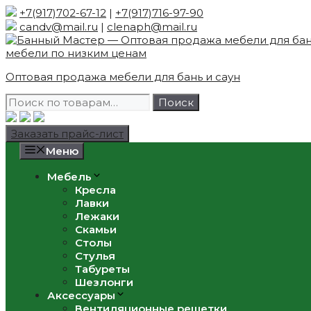
Skip
+7(917)702-67-12
|
+7(917)716-97-90
to
candv@mail.ru
|
clenaph@mail.ru
content
Оптовая продажа мебели для бань и саун
Искать:
Поиск
Заказать прайс-лист
Меню
Мебель
Кресла
Лавки
Лежаки
Скамьи
Столы
Стулья
Табуреты
Шезлонги
Аксессуары
Вентиляционные решетки