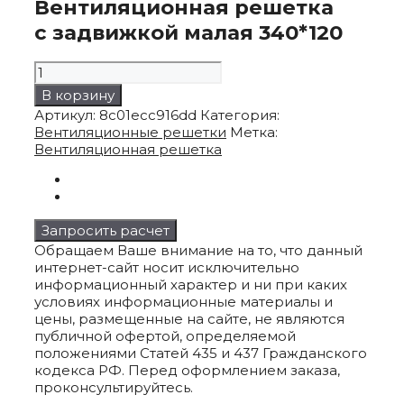
Вентиляционная решетка
с задвижкой малая 340*120
Количество
товара
В корзину
Вентиляционная
Артикул:
8c01ecc916dd
Категория:
решетка
Вентиляционные решетки
Метка:
с задвижкой
Вентиляционная решетка
малая
340*120
Запросить расчет
Обращаем Ваше внимание на то, что данный
интернет-сайт носит исключительно
информационный характер и ни при каких
условиях информационные материалы и
цены, размещенные на сайте, не являются
публичной офертой, определяемой
положениями Статей 435 и 437 Гражданского
кодекса РФ. Перед оформлением заказа,
проконсультируйтесь.