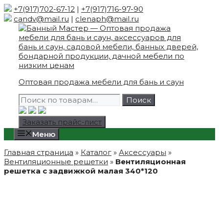
Skip
+7(917)702-67-12
|
+7(917)716-97-90
to
candv@mail.ru
|
clenaph@mail.ru
content
Оптовая продажа мебели для бань и саун
Искать:
Поиск
Заказать прайс-лист
Меню
Главная страница
»
Каталог
»
Аксессуары
»
Вентиляционные решетки
»
Вентиляционная
решетка с задвижкой малая 340*120