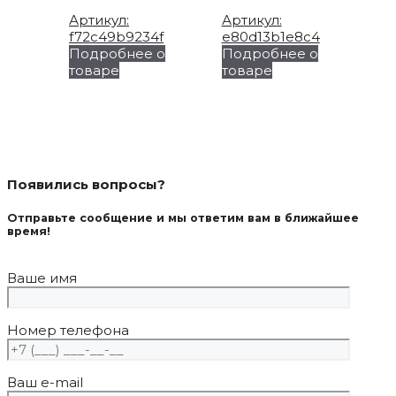
товара.
Артикул:
Артикул:
f72c49b9234f
e80d13b1e8c4
Подробнее о
Подробнее о
Этот
Этот
товаре
товаре
товар
товар
имеет
имеет
несколько
несколько
вариаций.
вариаций.
Опции
Опции
можно
можно
Появились вопросы?
выбрать
выбрать
на
на
Отправьте сообщение и мы ответим вам в ближайшее
странице
странице
время!
товара.
товара.
Ваше имя
Номер телефона
Ваш e-mail