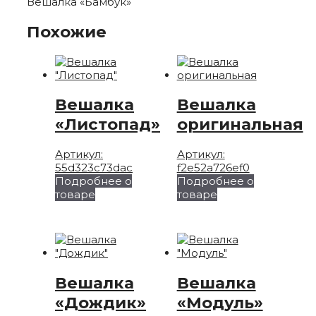
Вешалка «Бамбук»
Похожие
Вешалка
Вешалка
«Листопад»
оригинальная
Артикул:
Артикул:
55d323c73dac
f2e52a726ef0
Подробнее о
Подробнее о
Этот
товаре
товаре
товар
имеет
несколько
вариаций.
Опции
можно
Вешалка
Вешалка
выбрать
«Дождик»
«Модуль»
на
странице