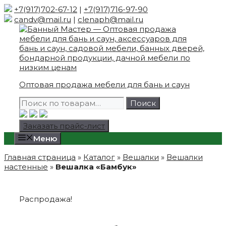
Skip
+7(917)702-67-12
|
+7(917)716-97-90
to
candv@mail.ru
|
clenaph@mail.ru
content
Оптовая продажа мебели для бань и саун
Искать:
Поиск
Заказать прайс-лист
Меню
Главная страница
»
Каталог
»
Вешалки
»
Вешалки
настенные
»
Вешалка «Бамбук»
Распродажа!