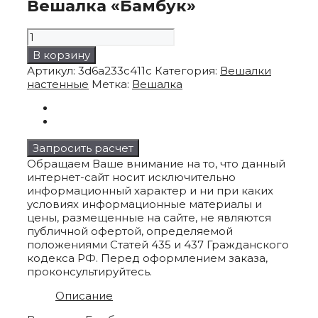
Вешалка «Бамбук»
Количество
товара
В корзину
Вешалка
Артикул:
3d6a233c411c
Категория:
Вешалки
"Бамбук"
настенные
Метка:
Вешалка
Запросить расчет
Обращаем Ваше внимание на то, что данный
интернет-сайт носит исключительно
информационный характер и ни при каких
условиях информационные материалы и
цены, размещенные на сайте, не являются
публичной офертой, определяемой
положениями Статей 435 и 437 Гражданского
кодекса РФ. Перед оформлением заказа,
проконсультируйтесь.
Описание