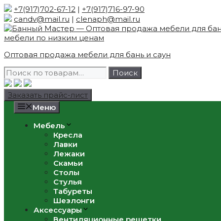
Skip
+7(917)702-67-12
|
+7(917)716-97-90
to
candv@mail.ru
|
clenaph@mail.ru
content
Оптовая продажа мебели для бань и саун
Искать:
Поиск
Заказать прайс-лист
Меню
Мебель
Кресла
Лавки
Лежаки
Скамьи
Столы
Стулья
Табуреты
Шезлонги
Аксессуары
Вентиляционные решетки