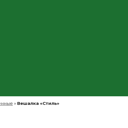
енные
»
Вешалка «Стиль»