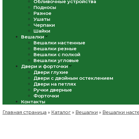
Обливочные устройства
Подносы
Разное
Ушаты
Черпаки
Шайки
Вешалки
Вешалки настенные
Вешалки резные
Вешалки с полкой
Вешалки угловые
Двери и форточки
Двери глухие
Двери с двойным остеклением
Двери на петлях
Ручки дверные
Форточки
Контакты
Главная страница
»
Каталог
»
Вешалки
»
Вешалки наст