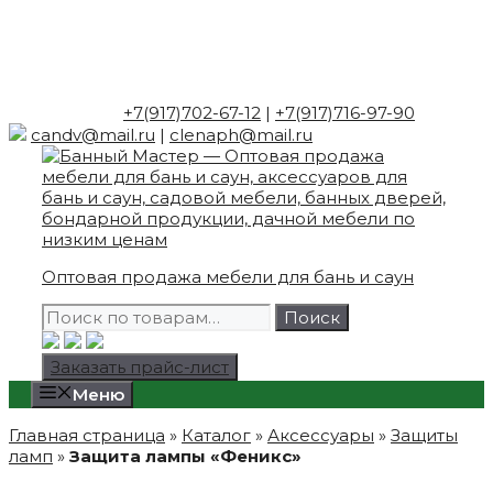
Skip
to
content
+7(917)702-67-12
|
+7(917)716-97-90
candv@mail.ru
|
clenaph@mail.ru
Оптовая продажа мебели для бань и саун
Искать:
Поиск
Заказать прайс-лист
Меню
Главная страница
»
Каталог
»
Аксессуары
»
Защиты
ламп
»
Защита лампы «Феникс»