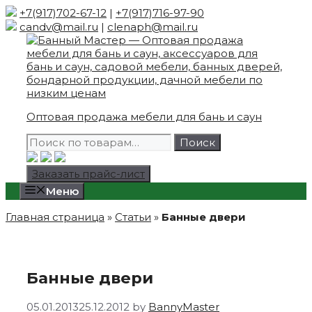
Skip
+7(917)702-67-12
|
+7(917)716-97-90
to
candv@mail.ru
|
clenaph@mail.ru
content
Оптовая продажа мебели для бань и саун
Искать:
Поиск
Заказать прайс-лист
Меню
Главная страница
»
Статьи
»
Банные двери
Банные двери
05.01.2013
25.12.2012
by
BannyMaster