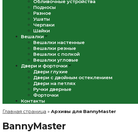
Обливочные устройства
Подносы
Разное
Ушаты
Черпаки
Шайки
Вешалки
Вешалки настенные
Вешалки резные
Вешалки с полкой
Вешалки угловые
Двери и форточки
Двери глухие
Двери с двойным остеклением
Двери на петлях
Ручки дверные
Форточки
Контакты
Главная страница
»
Архивы для BannyMaster
BannyMaster