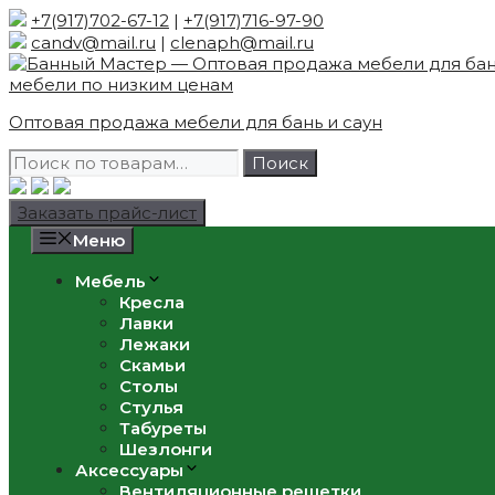
Skip
+7(917)702-67-12
|
+7(917)716-97-90
to
candv@mail.ru
|
clenaph@mail.ru
content
Оптовая продажа мебели для бань и саун
Искать:
Поиск
Заказать прайс-лист
Меню
Мебель
Кресла
Лавки
Лежаки
Скамьи
Столы
Стулья
Табуреты
Шезлонги
Аксессуары
Вентиляционные решетки