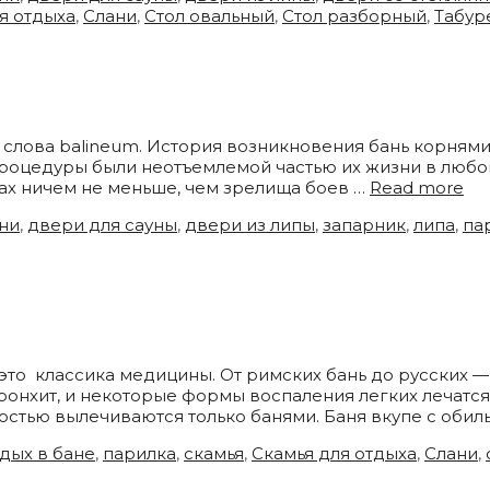
я отдыха
,
Слани
,
Стол овальный
,
Стол разборный
,
Табур
о слова balineum. История возникновения бань корням
роцедуры были неотъемлемой частью их жизни в любой 
ах ничем не меньше, чем зрелища боев …
Read more
ни
,
двери для сауны
,
двери из липы
,
запарник
,
липа
,
па
это классика медицины. От римских бань до русских 
ронхит, и некоторые формы воспаления легких лечатся
остью вылечиваются только банями. Баня вкупе с оби
дых в бане
,
парилка
,
скамья
,
Скамья для отдыха
,
Слани
,