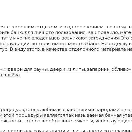
ся с хорошим отдыхом и оздоровлением, поэтому не
ить баню для личного пользования. Как правило, мате
 тут у многих владельцев возникают затруднения. Это
сплуатации, которая имеет место в бане. На отделку
ур. В виду этого, в качестве отделочного материала 
ни
,
двери для сауны
,
двери из липы
,
запарник
,
обливоч
т
,
шайка
процедура, столь любимая славянскими народами с дав
этой процедуры является так называемая банная утва
лежности – это разнообразные емкости, использующие
ни
,
двери для сауны
,
двери из липы
,
двери со стеклянн