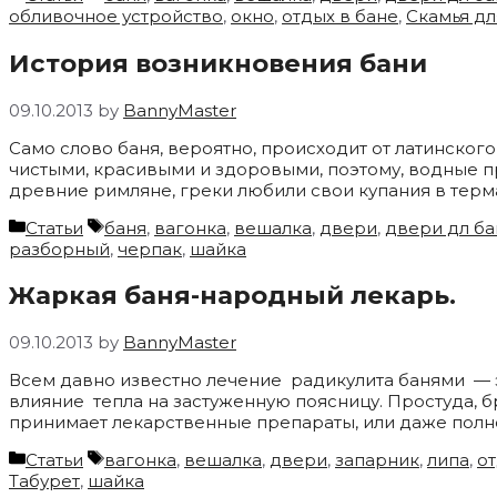
обливочное устройство
,
окно
,
отдых в бане
,
Скамья дл
История возникновения бани
09.10.2013
by
BannyMaster
Само слово баня, вероятно, происходит от латинског
чистыми, красивыми и здоровыми, поэтому, водные п
древние римляне, греки любили свои купания в терм
Categories
Tags
Статьи
баня
,
вагонка
,
вешалка
,
двери
,
двери дл ба
разборный
,
черпак
,
шайка
Жаркая баня-народный лекарь.
09.10.2013
by
BannyMaster
Всем давно известно лечение радикулита банями — 
влияние тепла на застуженную поясницу. Простуда, б
принимает лекарственные препараты, или даже полн
Categories
Tags
Статьи
вагонка
,
вешалка
,
двери
,
запарник
,
липа
,
от
Табурет
,
шайка