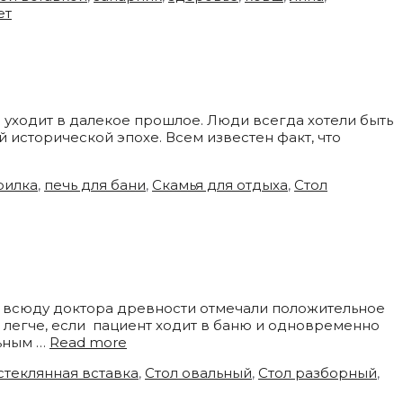
ет
и уходит в далекое прошлое. Люди всегда хотели быть
исторической эпохе. Всем известен факт, что
рилка
,
печь для бани
,
Скамья для отдыха
,
Стол
— всюду доктора древности отмечали положительное
 легче, если пациент ходит в баню и одновременно
льным …
Read more
стеклянная вставка
,
Стол овальный
,
Стол разборный
,