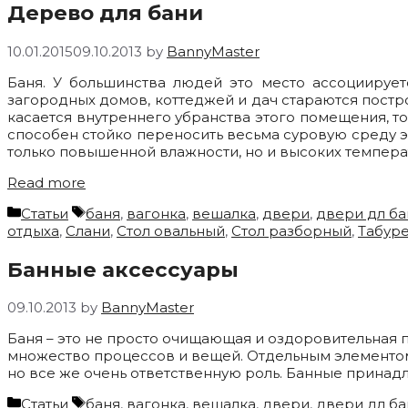
Дерево для бани
10.01.2015
09.10.2013
by
BannyMaster
Баня. У большинства людей это место ассоциирует
загородных домов, коттеджей и дач стараются постро
касается внутреннего убранства этого помещения, то
способен стойко переносить весьма суровую среду эк
только повышенной влажности, но и высоких температ
Read more
Categories
Tags
Статьи
баня
,
вагонка
,
вешалка
,
двери
,
двери дл ба
отдыха
,
Слани
,
Стол овальный
,
Стол разборный
,
Табуре
Банные аксессуары
09.10.2013
by
BannyMaster
Баня – это не просто очищающая и оздоровительная 
множество процессов и вещей. Отдельным элементом 
но все же очень ответственную роль. Банные принад
Categories
Tags
Статьи
баня
,
вагонка
,
вешалка
,
двери
,
двери дл ба