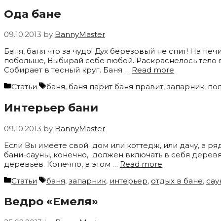
Ода бане
09.10.2013
by
BannyMaster
Баня, баня что за чудо! Дух березовый не спит! На пе
побольше, Выбирай себе любой. Раскраснелось тело в 
Собирает в тесный круг. Баня …
Read more
Categories
Tags
Статьи
баня
,
баня парит баня правит
,
запарник
,
пол
Интерьер бани
09.10.2013
by
BannyMaster
Если Вы имеете свой дом или коттедж, или дачу, а ря
бани-сауны, конечно, должен включать в себя деревя
деревьев. Конечно, в этом …
Read more
Categories
Tags
Статьи
баня
,
запарник
,
интерьер
,
отдых в бане
,
сау
Ведро «Емеля»