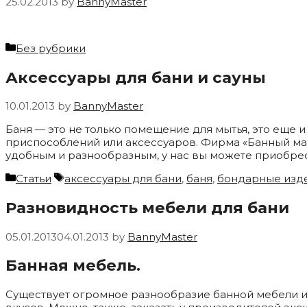
25.02.2013
by
BannyMaster
Categories
Без рубрики
Аксессуары для бани и сауны
10.01.2013
by
BannyMaster
Баня — это не только помещение для мытья, это еще
приспособлений или аксессуаров. Фирма «Банный мас
удобным и разнообразным, у нас вы можете приобрес
Categories
Tags
Статьи
аксессуары для бани
,
баня
,
бондарные изд
Разновидность мебели для бани
05.01.2013
04.01.2013
by
BannyMaster
Банная мебель.
Существует огромное разнообразие банной мебели и