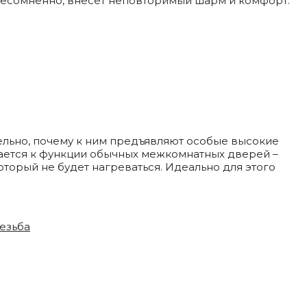
 несомненно, внесет неповторимый шарм и комфорт.
ельно, почему к ним предъявляют особые высокие
ается к функции обычных межкомнатных дверей –
оторый не будет нагреваться. Идеально для этого
езьба