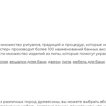
 и множество ритуалов, традиций и процедур, которые
тер» производит более 100 наименований банных аксе
ти множество изделий из липы, которые помогут укра
елия
,
вешалки дляя бани
,
двери
,
липа
,
мебель для бани
з различных пород древесины, вы можете выбрать абс