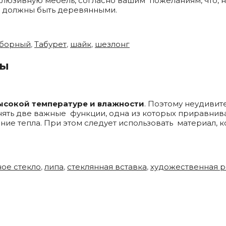
ксклюзивную мебель, согласно вашим пожеланиям, что,
и должны быть деревянными.
зборный
,
Табурет
,
шайк
,
шезлонг
пы
ысокой температуре и влажности
. Поэтому неудивит
ть две важные функции, одна из которых приравнив
ние тепла. При этом следует использовать материал, к
ое стекло
,
липа
,
стеклянная вставка
,
художественная р