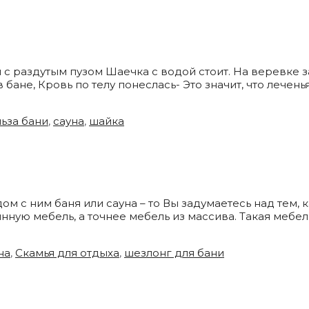
чи с раздутым пузом Шаечка с водой стоит. На веревке з
бане, Кровь по телу понеслась- Это значит, что лечень
ьза бани
,
сауна
,
шайка
дом с ним баня или сауна – то Вы задумаетесь над тем,
нную мебель, а точнее мебель из массива. Такая мебе
на
,
Скамья для отдыха
,
шезлонг для бани