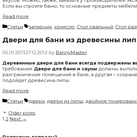
вкусов. Можно, также, заказать у производителей э
Если вы строите баню, то основные предметы мебел
Read more
Categories
Tags
Статьи
запарник
,
кркесло
,
Стол овальный
,
Стол ра
Двери для бани из древесины ли
05.01.2013
27.12.2012
by
BannyMaster
Деревянные двери для бани всегда подвержены в
требования.
Двери для бани и сауны
должны выполня
разграничение помещений в бане, а другая – сохране
подойдет древесина липы.
Read more
Categories
Tags
Статьи
двери
,
двери из липы
,
двойное тонированн
Older posts
Page
Page
1
2
Next
→
Появились вопросы?