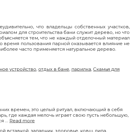
удивительно, что владельцы собственных участков,
риалом для строительства бани служит дерево, но что
 объясняется тем, что не каждый отделочный материал
 во время пользования парной оказывается влияние не
наиболее часто применяется натуральное дерево.
ное устройство
,
отдых в бане
,
парилка
,
Скамья для
них времен, это целый ритуал, включающий в себя
рь, где каждая мелочь играет свою пусть небольшую,
ся …
Read more
ой вставкой
,
запарник
,
здоровье
,
ковш
,
липа
,