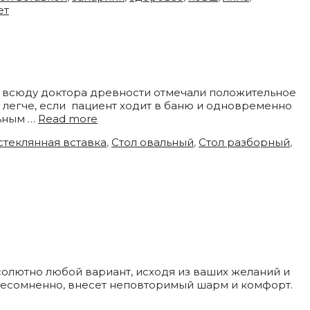
ет
— всюду доктора древности отмечали положительное
 легче, если пациент ходит в баню и одновременно
льным …
Read more
стеклянная вставка
,
Стол овальный
,
Стол разборный
,
олютно любой вариант, исходя из ваших желаний и
 несомненно, внесет неповторимый шарм и комфорт.