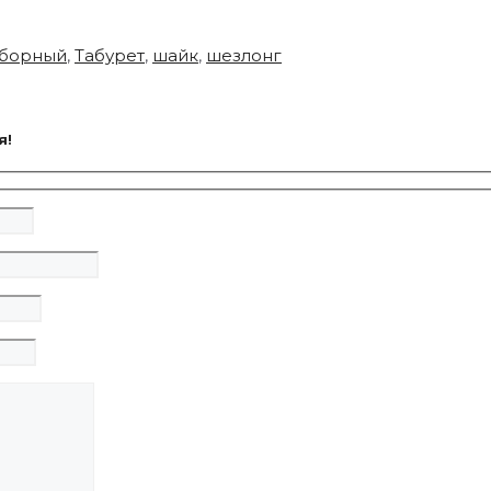
зборный
,
Табурет
,
шайк
,
шезлонг
я!