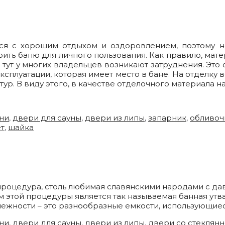
ся с хорошим отдыхом и оздоровлением, поэтому не
ить баню для личного пользования. Как правило, мате
 тут у многих владельцев возникают затруднения. Это
сплуатации, которая имеет место в бане. На отделку
ур. В виду этого, в качестве отделочного материала 
ни
,
двери для сауны
,
двери из липы
,
запарник
,
обливоч
т
,
шайка
процедура, столь любимая славянскими народами с дав
этой процедуры является так называемая банная утва
лежности – это разнообразные емкости, использующие
ни
,
двери для сауны
,
двери из липы
,
двери со стеклянн