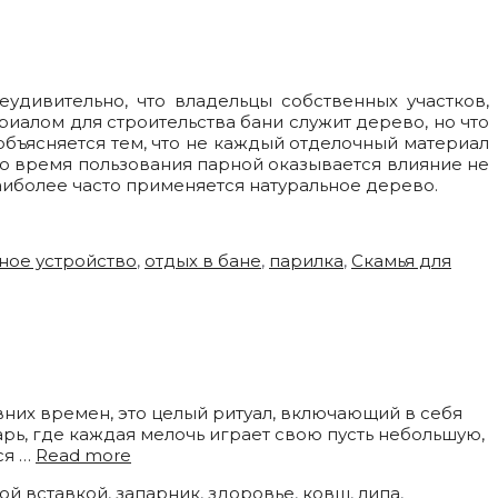
удивительно, что владельцы собственных участков,
риалом для строительства бани служит дерево, но что
 объясняется тем, что не каждый отделочный материал
 во время пользования парной оказывается влияние не
наиболее часто применяется натуральное дерево.
ное устройство
,
отдых в бане
,
парилка
,
Скамья для
них времен, это целый ритуал, включающий в себя
рь, где каждая мелочь играет свою пусть небольшую,
ся …
Read more
ой вставкой
,
запарник
,
здоровье
,
ковш
,
липа
,