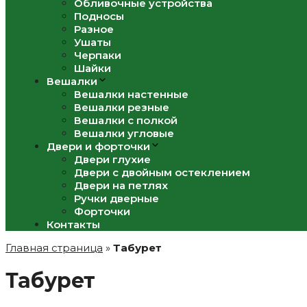
Обливочные устройства
Подносы
Разное
Ушаты
Черпаки
Шайки
Вешалки
Вешалки настенные
Вешалки резные
Вешалки с полкой
Вешалки угловые
Двери и форточки
Двери глухие
Двери с двойным остеклением
Двери на петлях
Ручки дверные
Форточки
Контакты
Главная страница
»
Табурет
Табурет