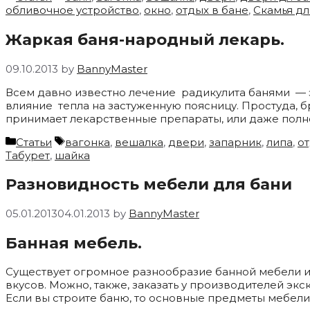
обливочное устройство
,
окно
,
отдых в бане
,
Скамья дл
Жаркая баня-народный лекарь.
09.10.2013
by
BannyMaster
Всем давно известно лечение радикулита банями — 
влияние тепла на застуженную поясницу. Простуда, б
принимает лекарственные препараты, или даже полн
Categories
Tags
Статьи
вагонка
,
вешалка
,
двери
,
запарник
,
липа
,
от
Табурет
,
шайка
Разновидность мебели для бани
05.01.2013
04.01.2013
by
BannyMaster
Банная мебель.
Существует огромное разнообразие банной мебели и
вкусов. Можно, также, заказать у производителей э
Если вы строите баню, то основные предметы мебел