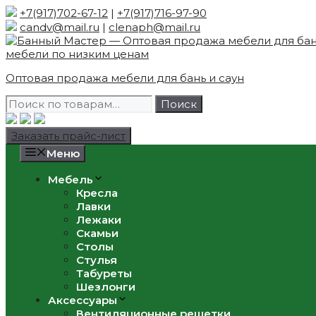
Skip
+7(917)702-67-12
|
+7(917)716-97-90
to
candv@mail.ru
|
clenaph@mail.ru
content
Оптовая продажа мебели для бань и саун
Искать:
Поиск
Заказать прайс-лист
Меню
Мебель
Кресла
Лавки
Лежаки
Скамьи
Столы
Стулья
Табуреты
Шезлонги
Аксессуары
Вентиляционные решетки