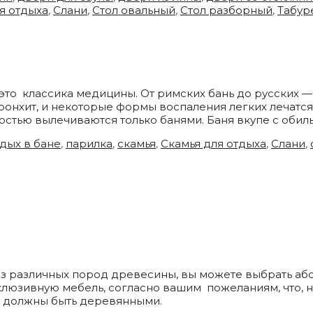
я отдыха
,
Слани
,
Стол овальный
,
Стол разборный
,
Табур
это классика медицины. От римских бань до русских 
ронхит, и некоторые формы воспаления легких лечатся
остью вылечиваются только банями. Баня вкупе с оби
дых в бане
,
парилка
,
скамья
,
Скамья для отдыха
,
Слани
,
з различных пород древесины, вы можете выбрать абс
ксклюзивную мебель, согласно вашим пожеланиям, что,
и должны быть деревянными.