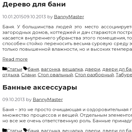
Дерево для бани
10.01.2015
09.10.2013
by
BannyMaster
Баня. У большинства людей это место ассоциирует
загородных домов, коттеджей и дач стараются постро
касается внутреннего убранства этого помещения, то
способен стойко переносить весьма суровую среду эк
только повышенной влажности, но и высоких температ
Read more
Categories
Tags
Статьи
баня
,
вагонка
,
вешалка
,
двери
,
двери дл ба
отдыха
,
Слани
,
Стол овальный
,
Стол разборный
,
Табуре
Банные аксессуары
09.10.2013
by
BannyMaster
Баня – это не просто очищающая и оздоровительная 
множество процессов и вещей. Отдельным элементом 
но все же очень ответственную роль. Банные принад
Categories
Tags
Статьи
баня
,
вагонка
,
вешалка
,
двери
,
двери дл ба