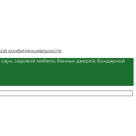
кой конфиденциальности
.
и саун, садовой мебели, банных дверей, бондарной