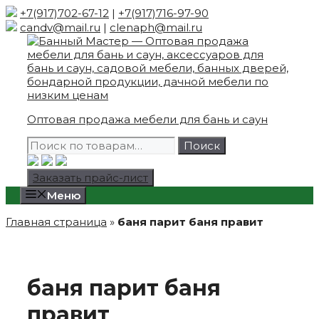
Skip
+7(917)702-67-12
|
+7(917)716-97-90
to
candv@mail.ru
|
clenaph@mail.ru
content
Оптовая продажа мебели для бань и саун
Искать:
Поиск
Заказать прайс-лист
Меню
Главная страница
»
баня парит баня правит
баня парит баня
правит