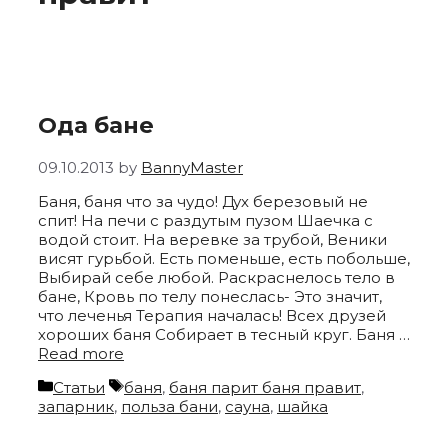
Ода бане
09.10.2013
by
BannyMaster
Баня, баня что за чудо! Дух березовый не
спит! На печи с раздутым пузом Шаечка с
водой стоит. На веревке за трубой, Веники
висят гурьбой. Есть поменьше, есть побольше,
Выбирай себе любой. Раскраснелось тело в
бане, Кровь по телу понеслась- Это значит,
что леченья Терапия началась! Всех друзей
хороших баня Собирает в тесный круг. Баня …
Read more
Categories
Tags
Статьи
баня
,
баня парит баня правит
,
запарник
,
польза бани
,
сауна
,
шайка