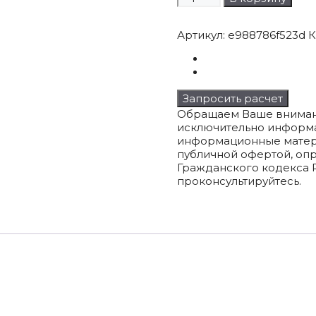
товара
Абажуры
Артикул:
e988786f523d
К
простые
(зебра)
в
ассортименте
Запросить расчет
Обращаем Ваше внимание
исключительно информа
информационные матери
публичной офертой, оп
Гражданского кодекса 
проконсультируйтесь.