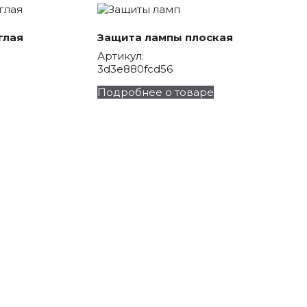
глая
Защита лампы плоская
Артикул:
3d3e880fcd56
Подробнее о товаре