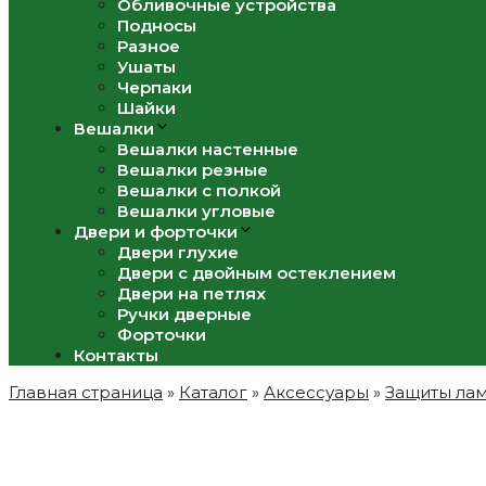
Обливочные устройства
Подносы
Разное
Ушаты
Черпаки
Шайки
Вешалки
Вешалки настенные
Вешалки резные
Вешалки с полкой
Вешалки угловые
Двери и форточки
Двери глухие
Двери с двойным остеклением
Двери на петлях
Ручки дверные
Форточки
Контакты
Главная страница
»
Каталог
»
Аксессуары
»
Защиты ла