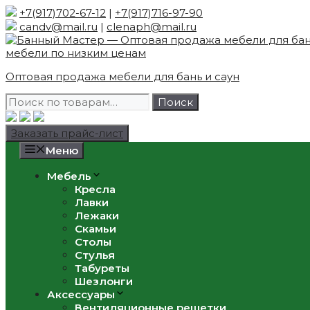
Skip
+7(917)702-67-12
|
+7(917)716-97-90
to
candv@mail.ru
|
clenaph@mail.ru
content
Оптовая продажа мебели для бань и саун
Искать:
Поиск
Заказать прайс-лист
Меню
Мебель
Кресла
Лавки
Лежаки
Скамьи
Столы
Стулья
Табуреты
Шезлонги
Аксессуары
Вентиляционные решетки