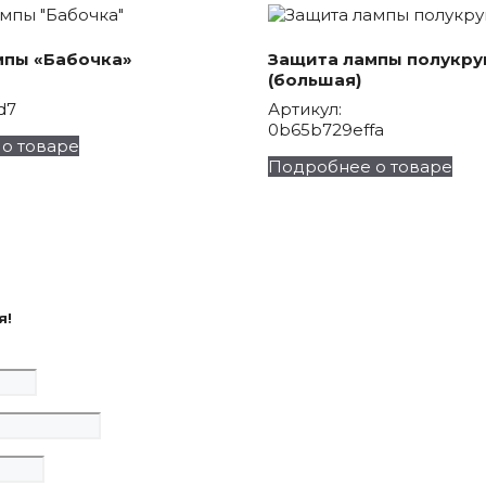
мпы «Бабочка»
Защита лампы полукру
(большая)
d7
Артикул:
0b65b729effa
о товаре
Подробнее о товаре
я!