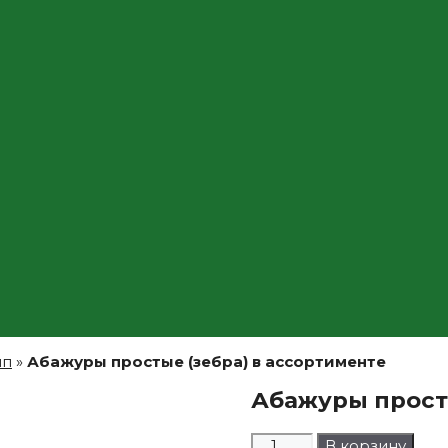
мп
»
Абажуры простые (зебра) в ассортименте
Абажуры просты
Количество
В корзину