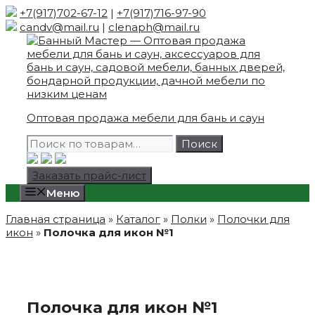
Skip
+7(917)702-67-12
|
+7(917)716-97-90
to
candv@mail.ru
|
clenaph@mail.ru
content
Оптовая продажа мебели для бань и саун
Искать:
Поиск
Заказать прайс-лист
Меню
Главная страница
»
Каталог
»
Полки
»
Полочки для
икон
»
Полочка для икон №1
Полочка для икон №1