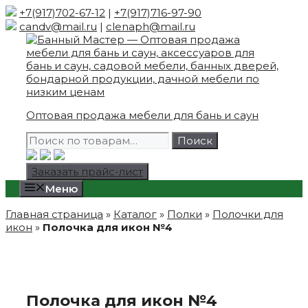
Skip
+7(917)702-67-12
|
+7(917)716-97-90
to
candv@mail.ru
|
clenaph@mail.ru
content
Оптовая продажа мебели для бань и саун
Искать:
Поиск
Заказать прайс-лист
Меню
Главная страница
»
Каталог
»
Полки
»
Полочки для
икон
»
Полочка для икон №4
Полочка для икон №4