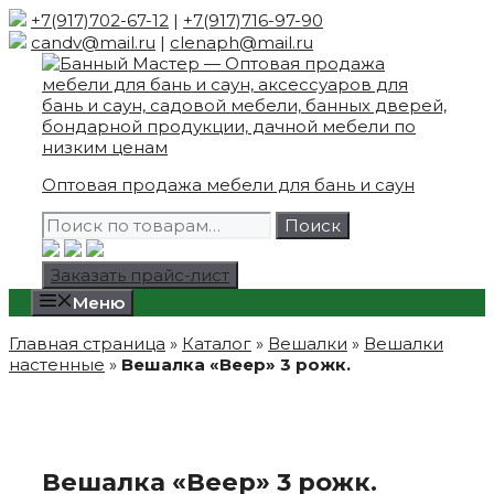
Skip
+7(917)702-67-12
|
+7(917)716-97-90
to
candv@mail.ru
|
clenaph@mail.ru
content
Оптовая продажа мебели для бань и саун
Искать:
Поиск
Заказать прайс-лист
Меню
Главная страница
»
Каталог
»
Вешалки
»
Вешалки
настенные
»
Вешалка «Веер» 3 рожк.
Вешалка «Веер» 3 рожк.