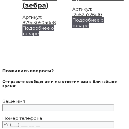
странице
(зебра)
товара.
Артикул:
f2e52a726ef0
Артикул:
Подробнее о
879c305040e8
Этот
товаре
Подробнее о
товар
товаре
имеет
несколько
вариаций.
Опции
можно
выбрать
на
Появились вопросы?
странице
товара.
Отправьте сообщение и мы ответим вам в ближайшее
время!
Ваше имя
Номер телефона