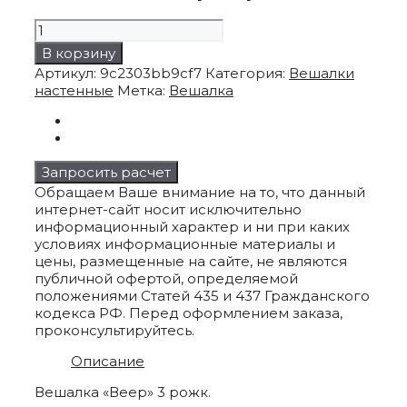
Количество
товара
В корзину
Вешалка
Артикул:
9c2303bb9cf7
Категория:
Вешалки
"Веер"
настенные
Метка:
Вешалка
3
рожк.
Запросить расчет
Обращаем Ваше внимание на то, что данный
интернет-сайт носит исключительно
информационный характер и ни при каких
условиях информационные материалы и
цены, размещенные на сайте, не являются
публичной офертой, определяемой
положениями Статей 435 и 437 Гражданского
кодекса РФ. Перед оформлением заказа,
проконсультируйтесь.
Описание
Вешалка «Веер» 3 рожк.