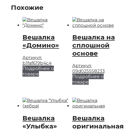
Похожие
Вешалка
Вешалка на
«Домино»
сплошной
основе
Артикул:
b1faf619b4c4
Артикул:
Подробнее о
09d025558233
Этот
товаре
Подробнее о
товар
Этот
товаре
имеет
товар
несколько
имеет
вариаций.
несколько
Опции
вариаций.
можно
Опции
выбрать
можно
Вешалка
Вешалка
на
выбрать
странице
«Улыбка»
оригинальная
на
товара.